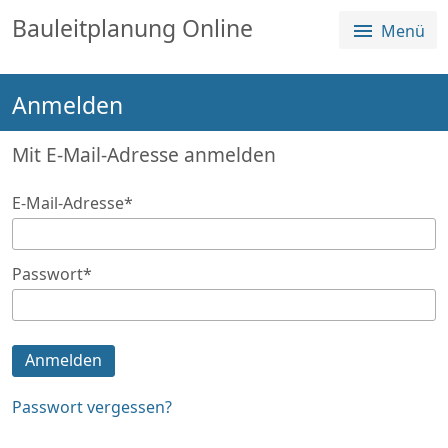
Sprungmenü
Direkt
Direkt
Bauleitplanung Online
Menü
Direkt
zur
zum
zum
Hauptnavigation
Inhalt
Login
springen
springen
Anmelden
springen
Alle Planverfahren
Über die Plattform
Mit E-Mail-Adresse anmelden
E-Mail-Adresse
*
Passwort
*
Anmelden
Passwort vergessen?